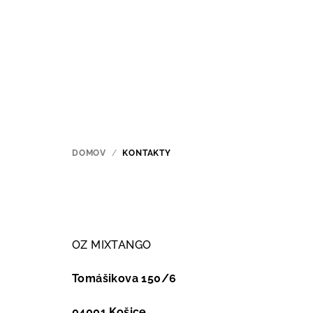
Prejsť
na
obsah
DOMOV
/
KONTAKTY
OZ MIXTANGO
Tomášikova 150/6
04001 Košice