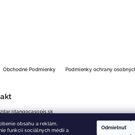
Obchodné Podmienky
Podmienky ochrany osobnýc
akt
zdar
@
tangocasopis.sk
11609176
obenie obsahu a reklám,
Odmietnuť
ie funkcií sociálnych médií a