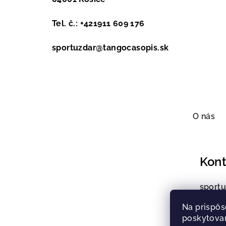
Tel. č.: +421911 609 176
sportuzdar@tangocasopis.sk
Z
á
O nás
p
ä
Kont
t
sportu
i
+4219
Na prispôs
e
poskytovan